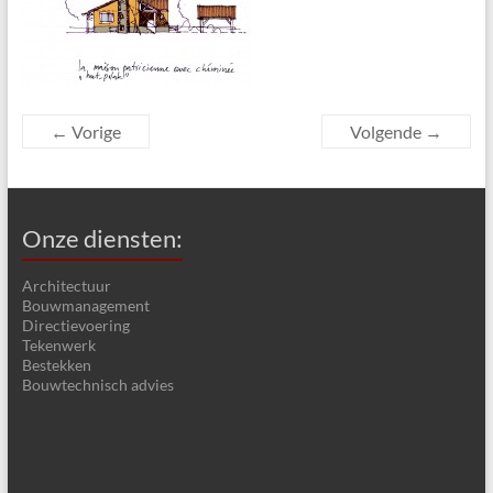
← Vorige
Volgende →
Onze diensten:
Architectuur
Bouwmanagement
Directievoering
Tekenwerk
Bestekken
Bouwtechnisch advies