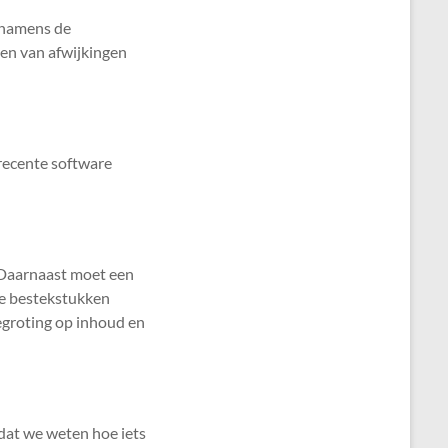
e namens de
ren van afwijkingen
recente software
. Daarnaast moet een
de bestekstukken
groting op inhoud en
dat we weten hoe iets