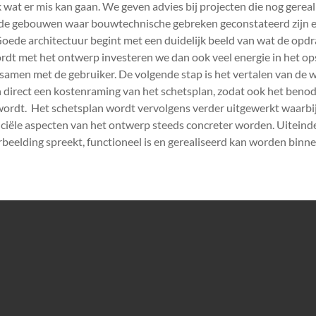
wat er mis kan gaan. We geven advies bij projecten die nog gerea
nde gebouwen waar bouwtechnische gebreken geconstateerd zijn e
oede architectuur begint met een duidelijk beeld van wat de opd
t met het ontwerp investeren we dan ook veel energie in het op
amen met de gebruiker. De volgende stap is het vertalen van de 
direct een kostenraming van het schetsplan, zodat ook het benod
 wordt. Het schetsplan wordt vervolgens verder uitgewerkt waarbij
ciële aspecten van het ontwerp steeds concreter worden. Uiteindeli
rbeelding spreekt, functioneel is en gerealiseerd kan worden binne