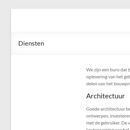
Ga
naar
Architektenburo
de
Eduard
inhoud
C.
Diensten
Gerds
We zijn een buro dat b
oplevering van het geb
delen van het bouwpro
Architectuur
Goede architectuur be
ontwerpen, investeren
met de gebruiker. De 
kostenraming van het 