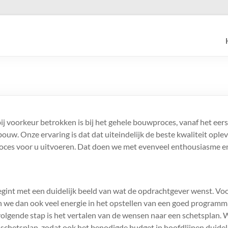
ij voorkeur betrokken is bij het gehele bouwproces, vanaf het eers
ouw. Onze ervaring is dat dat uiteindelijk de beste kwaliteit opl
ces voor u uitvoeren. Dat doen we met evenveel enthousiasme en
gint met een duidelijk beeld van wat de opdrachtgever wenst. Vo
 we dan ook veel energie in het opstellen van een goed program
volgende stap is het vertalen van de wensen naar een schetsplan.
schetsplan, zodat ook het benodigde budget in hoofdlijnen duidel