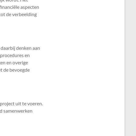
financiële aspecten
tot de verbeelding
t daarbij denken aan
procedures en
en en overige
et de bevoegde
oject uit te voeren.
goed samenwerken