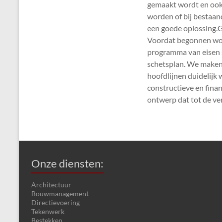
gemaakt wordt en ook 
worden of bij bestaa
een goede oplossing.G
Voordat begonnen word
programma van eisen s
schetsplan. We maken 
hoofdlijnen duidelijk
constructieve en finan
ontwerp dat tot de ve
Onze diensten:
Architectuur
Bouwmanagement
Directievoering
Tekenwerk
Bestekken