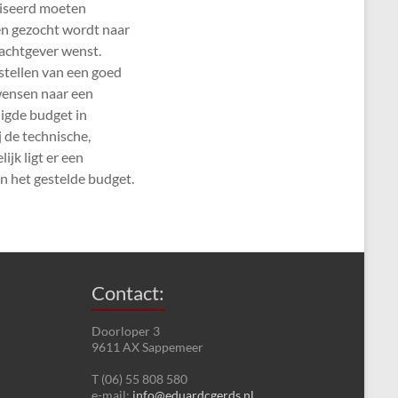
liseerd moeten
n gezocht wordt naar
rachtgever wenst.
stellen van een goed
wensen naar een
igde budget in
 de technische,
jk ligt er een
n het gestelde budget.
Contact:
Doorloper 3
9611 AX Sappemeer
T (06) 55 808 580
e-mail:
info@eduardcgerds.nl