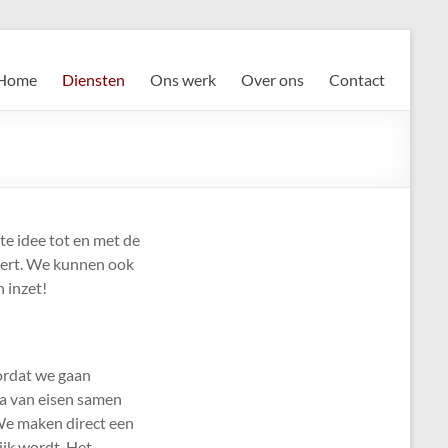
Home
Diensten
Ons werk
Over ons
Contact
te idee tot en met de
evert. We kunnen ook
 inzet!
ordat we gaan
ma van eisen samen
 We maken direct een
ijk wordt. Het