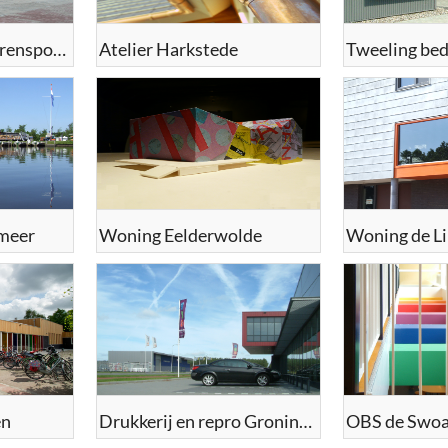
Vensterschool Koorenspoor
Atelier Harkstede
rmeer
Woning Eelderwolde
Woning de Li
en
Drukkerij en repro Groningen