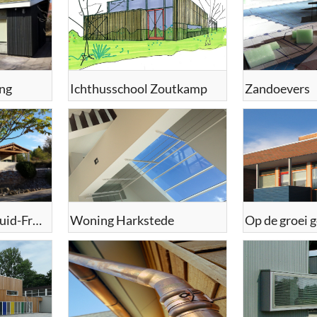
ing
Ichthusschool Zoutkamp
Zandoevers
Recreatiewoning Zuid-Frankrijk
Woning Harkstede
Op de groei 