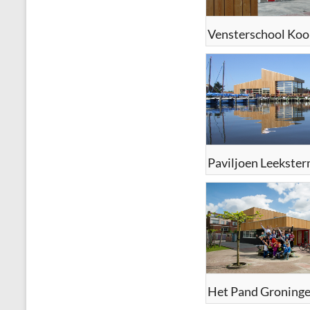
Paviljoen Leekste
Het Pand Groning