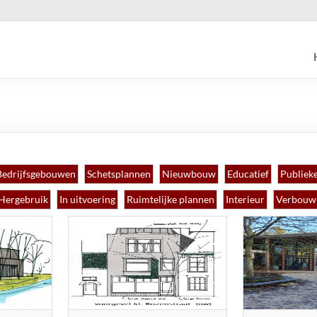
Bedrijfsgebouwen
Schetsplannen
Nieuwbouw
Educatief
Publieke
Hergebruik
In uitvoering
Ruimtelijke plannen
Interieur
Verbouw