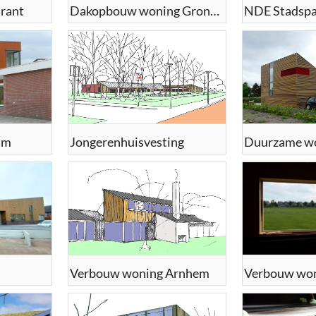
rant
Dakopbouw woning Groningen
NDE Stadspa
um
Jongerenhuisvesting
Verbouw woning Arnhem