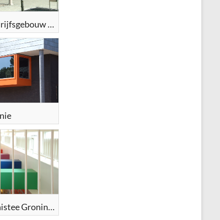
Tweeling bedrijfsgebouw Groningen
nie
OBS de Swoaistee Groningen