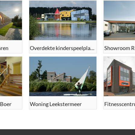
aren
Overdekte kinderspeelplaats
 Boer
Woning Leekstermeer
Fitnesscent