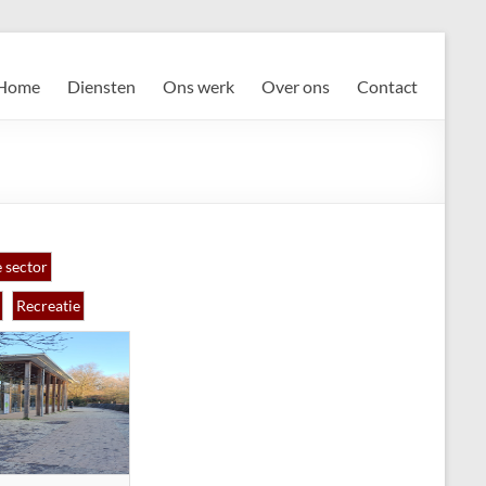
Home
Diensten
Ons werk
Over ons
Contact
 sector
Recreatie