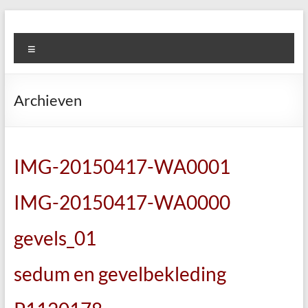
Ga
naar
Architektenburo
de
Menu
Eduard
inhoud
C.
Archieven
Gerds
IMG-20150417-WA0001
IMG-20150417-WA0000
gevels_01
sedum en gevelbekleding